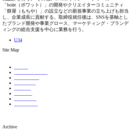
「boite（ボワット）」の開発やクリエイターコミュニティ
「餅屋（もちや）」の設立などの新規事業の立ち上げも担当
し、企業成長に貢献する。取締役就任後は、SNSを基軸とし
たブランド開発や事業グロース、マーケティング・ブランデ
ィングの総合支援を中心に業務を行う。
U34
Site Map
HOME
ABOUT EVENT
SCHEDULE
SPONSOR
TICKET
ACCESS
CONTACT
COMPANY
Archive